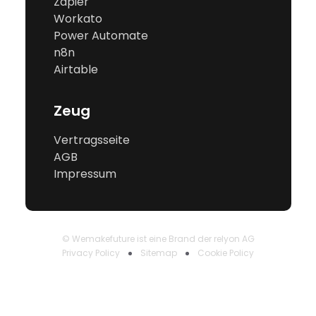
Zapier
Workato
Power Automate
n8n
Airtable
Zeug
Vertragsseite
AGB
Impressum
© Wemakefuture ist eine Brand der relyon AG
Privacy Policy
Sitemap
Cookie Policy