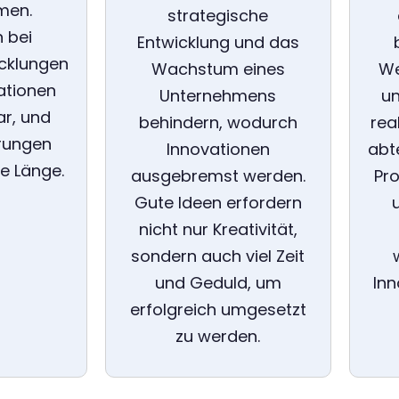
men.
strategische
 bei
Entwicklung und das
cklungen
Wachstum eines
We
ationen
Unternehmens
un
r, und
behindern, wodurch
rea
rungen
Innovationen
abt
ie Länge.
ausgebremst werden.
Pr
Gute Ideen erfordern
nicht nur Kreativität,
sondern auch viel Zeit
und Geduld, um
Inn
erfolgreich umgesetzt
zu werden.