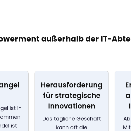
werment außerhalb der IT-Abte
angel
Herausforderung
E
für strategische
a
Innovationen
el ist in
ekommen:
Das tägliche Geschäft
Ab
del ist
kann oft die
Mi