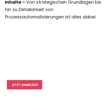
Inhalte –
Von strategischen Grundlagen bis
hin zu Detailarbeit von
Prozessautomatisierungen ist alles dabei.
Pre Training
Compliance
Remote & On Side Workshops
Proof of Concept
Scale up Begleitung
JETZT ANMELDEN