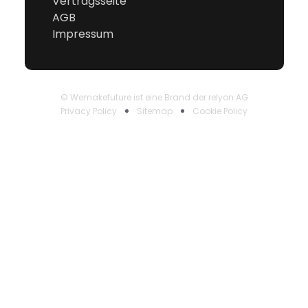
Vertragsseite
AGB
Impressum
© Wemakefuture ist eine Brand der relyon AG
Privacy Policy
Sitemap
Cookie Policy