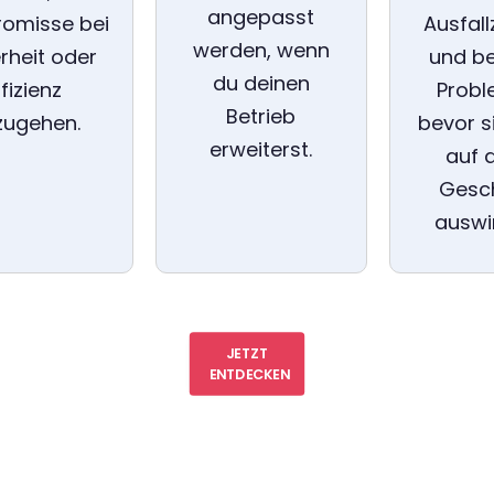
angepasst
omisse bei
Ausfall
werden, wenn
rheit oder
und b
du deinen
ffizienz
Probl
Betrieb
zugehen.
bevor s
erweiterst.
auf 
Gesc
auswi
JETZT
ENTDECKEN