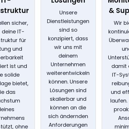
IT-
Lösungen
Monit
astruktur
& Sup
Unsere
Dienstleistungen
ellen sicher,
Wir b
sind so
 deine IT-
kontinui
konzipiert, dass
truktur für
Überwa
wir uns mit
stung und
un
deinem
ierbarkeit
Unterst
Unternehmen
ert ist und
damit 
weiterentwickeln
e solide
IT-Sy
können. Unsere
age bietet,
reibun
Lösungen sind
ie das
und eff
skalierbar und
chstum
laufen.
können an die
deines
proak
sich ändernden
rnehmens
Ans
Anforderungen
tützt, ohne
minim