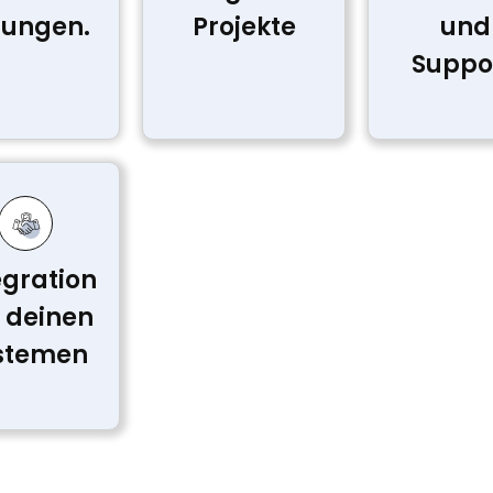
sungen.
Projekte
und
Suppor
egration
 deinen
stemen