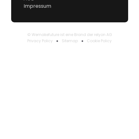
Impressum
© Wemakefuture ist eine Brand der relyon AG
Privacy Policy
Sitemap
Cookie Policy