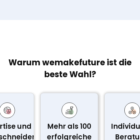
Warum wemakefuture ist die
beste Wahl?
rtise und
Mehr als 100
Individu
chneiderte
erfolgreiche
Berat