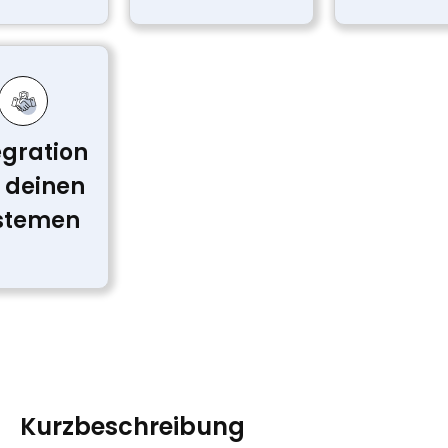
egration
 deinen
stemen
Kurzbeschreibung