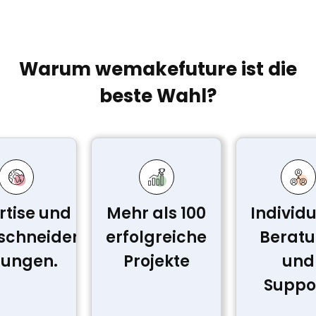
Warum wemakefuture ist die
beste Wahl?
rtise und
Mehr als 100
Individu
chneiderte
erfolgreiche
Berat
sungen.
Projekte
und
Suppor