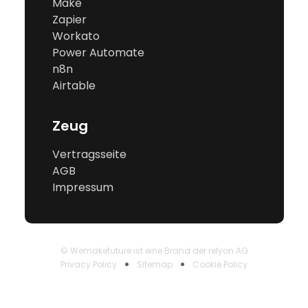
Make
Zapier
Workato
Power Automate
n8n
Airtable
Zeug
Vertragsseite
AGB
Impressum
© Wemakefuture ist eine Brand der relyon AG
Privacy Policy
Sitemap
Cookie Policy